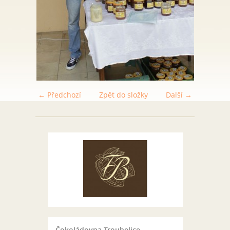
← Předchozí
Zpět do složky
Další →
Čokoládovna Troubelice