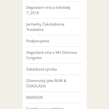
Degustace vína a čokolády
7_2018
Jarmarky Čokoládovna
Troubelice
Podporujeme
Degustace vína v NH Olomouc
Congress
Zakázková výroba
Olomoucký ples RUM &
ČOKOLÁDA
EKVÁDOR
Gondíci s.r.o. natáčení