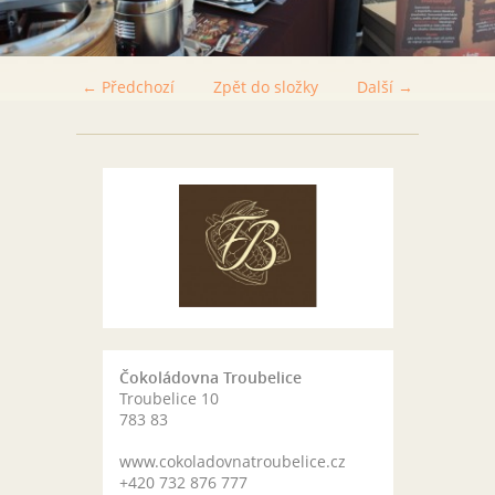
← Předchozí
Zpět do složky
Další →
Čokoládovna Troubelice
Troubelice 10
783 83
www.cokoladovnatroubelice.cz
+420 732 876 777