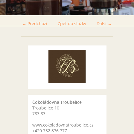
← Předchozí
Zpět do složky
Další →
Čokoládovna Troubelice
Troubelice 10
783 83
www.cokoladovnatroubelice.cz
+420 732 876 777