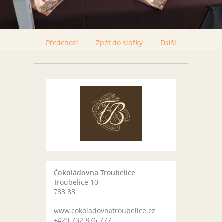
← Předchozí
Zpět do složky
Další →
Čokoládovna Troubelice
Troubelice 10
783 83
www.cokoladovnatroubelice.cz
+420 732 876 777