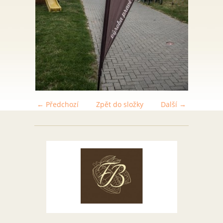
← Předchozí
Zpět do složky
Další →