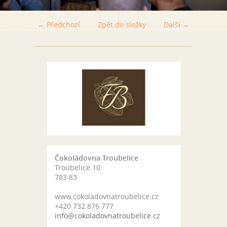
← Předchozí
Zpět do složky
Další →
Čokoládovna Troubelice
Troubelice 10
783 83
www.cokoladovnatroubelice.cz
+420 732 876 777
info@cokoladovnatroubelice.cz