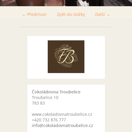
← Předchozí
Zpět do složky
Další →
Čokoládovna Troubelice
Troubelice 10
783 83
www.cokoladovnatroubelice.cz
+420 732 876 777
info@cokoladovnatroubelice.cz