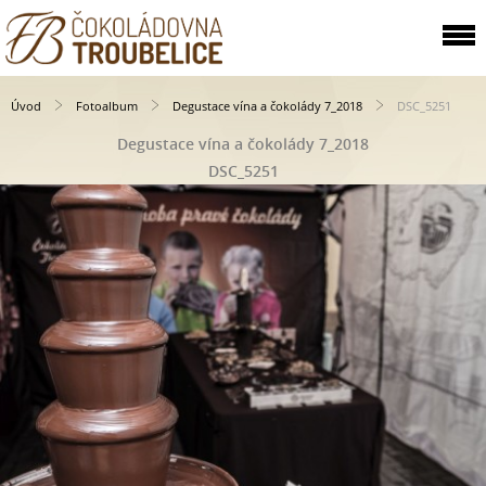
Úvod
Fotoalbum
Degustace vína a čokolády 7_2018
DSC_5251
Degustace vína a čokolády 7_2018
DSC_5251