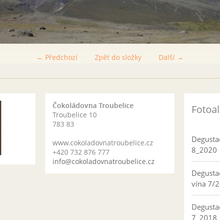
← Předchozí
Zpět do složky
Další →
Čokoládovna Troubelice
Fotoa
Troubelice 10
783 83
Degusta
www.cokoladovnatroubelice.cz
8_2020
+420 732 876 777
info@cokoladovnatroubelice.cz
Degusta
vína 7/
Degusta
7_2018