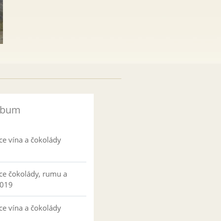
lbum
ce vína a čokolády
ce čokolády, rumu a
2019
ce vína a čokolády