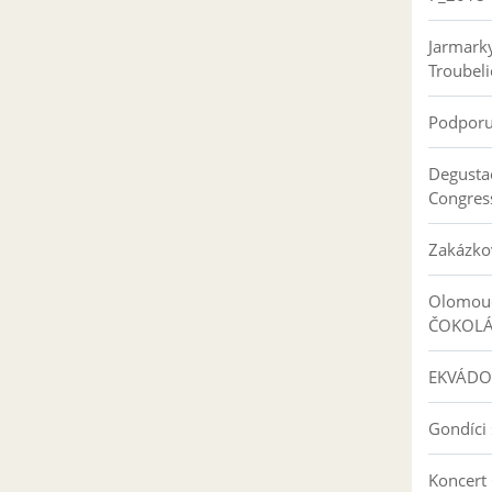
Jarmark
Troubeli
Podpor
Degusta
Congres
Zakázko
Olomouc
ČOKOL
EKVÁDO
Gondíci 
Koncert