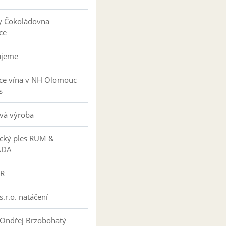
y Čokoládovna
ce
ujeme
ce vína v NH Olomouc
s
vá výroba
ký ples RUM &
ÁDA
R
s.r.o. natáčení
 Ondřej Brzobohatý