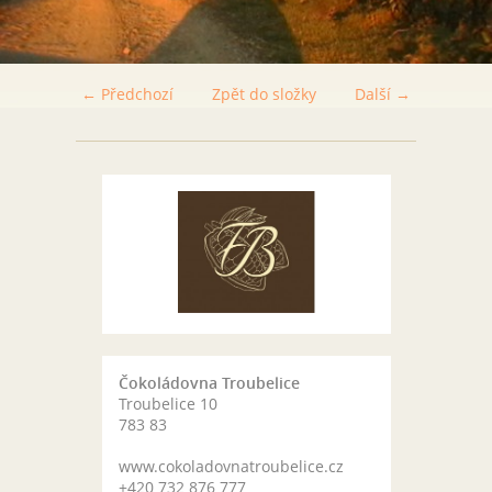
← Předchozí
Zpět do složky
Další →
Čokoládovna Troubelice
Troubelice 10
783 83
www.cokoladovnatroubelice.cz
+420 732 876 777