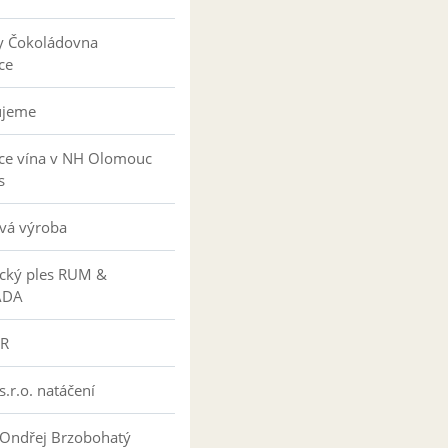
y Čokoládovna
ce
ujeme
ce vína v NH Olomouc
s
vá výroba
ký ples RUM &
ÁDA
R
s.r.o. natáčení
 Ondřej Brzobohatý