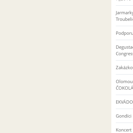
Jarmark
Troubeli
Podpor
Degusta
Congres
Zakázko
Olomouc
ČOKOL
EKVÁDO
Gondíci 
Koncert