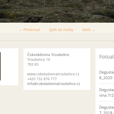
← Předchozí
Zpět do složky
Další →
Čokoládovna Troubelice
Fotoa
Troubelice 10
783 83
Degusta
www.cokoladovnatroubelice.cz
8_2020
+420 732 876 777
info@cokoladovnatroubelice.cz
Degusta
vína 7/
Degusta
7_2018