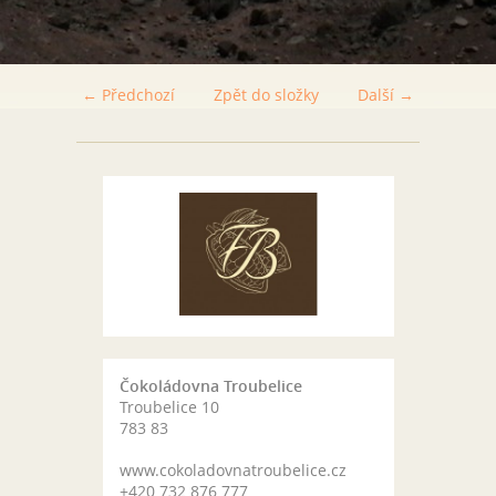
← Předchozí
Zpět do složky
Další →
Čokoládovna Troubelice
Troubelice 10
783 83
www.cokoladovnatroubelice.cz
+420 732 876 777