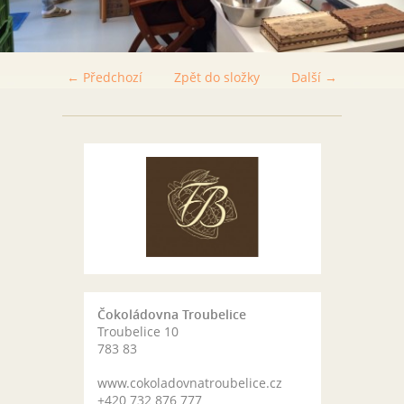
← Předchozí
Zpět do složky
Další →
Čokoládovna Troubelice
Troubelice 10
783 83
www.cokoladovnatroubelice.cz
+420 732 876 777