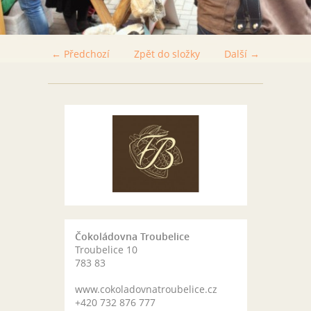
← Předchozí
Zpět do složky
Další →
Čokoládovna Troubelice
Troubelice 10
783 83
www.cokoladovnatroubelice.cz
+420 732 876 777