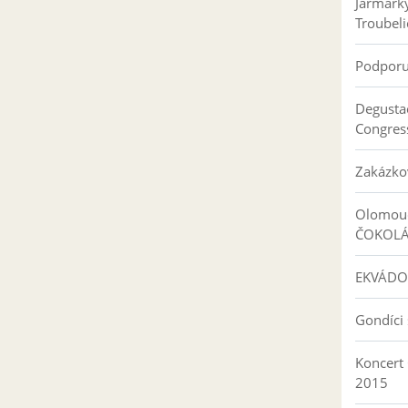
Jarmark
Troubeli
Podpor
Degusta
Congres
Zakázko
Olomouc
ČOKOL
EKVÁDO
Gondíci 
Koncert
2015