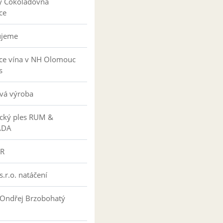
y Čokoládovna
ce
ujeme
ce vína v NH Olomouc
s
vá výroba
ký ples RUM &
ÁDA
R
s.r.o. natáčení
 Ondřej Brzobohatý