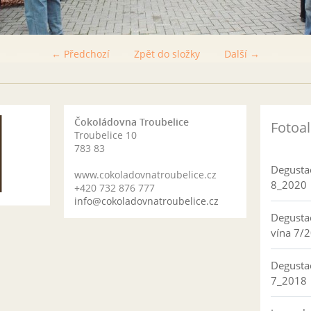
← Předchozí
Zpět do složky
Další →
Čokoládovna Troubelice
Fotoa
Troubelice 10
783 83
Degusta
www.cokoladovnatroubelice.cz
8_2020
+420 732 876 777
info@cokoladovnatroubelice.cz
Degusta
vína 7/
Degusta
7_2018