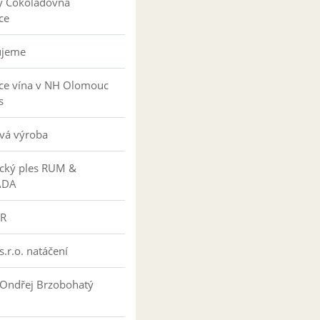
y Čokoládovna
ce
ujeme
ce vína v NH Olomouc
s
vá výroba
ký ples RUM &
ÁDA
R
s.r.o. natáčení
 Ondřej Brzobohatý