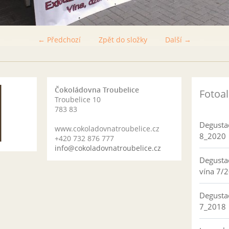
← Předchozí
Zpět do složky
Další →
Čokoládovna Troubelice
Fotoa
Troubelice 10
783 83
Degusta
www.cokoladovnatroubelice.cz
8_2020
+420 732 876 777
info@cokoladovnatroubelice.cz
Degusta
vína 7/
Degusta
7_2018