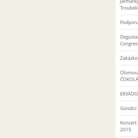
Jarmark
Troubeli
Podpor
Degusta
Congres
Zakázko
Olomouc
ČOKOL
EKVÁDO
Gondíci 
Koncert
2015