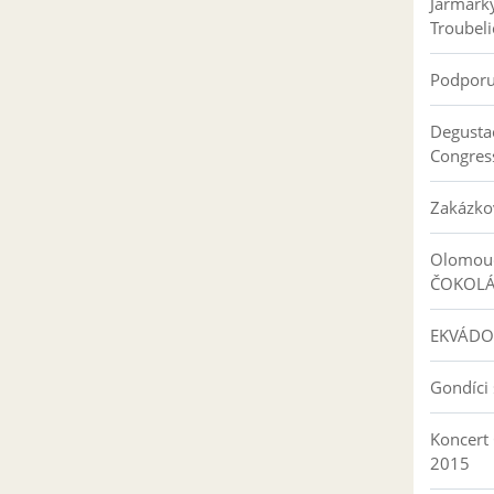
Jarmark
Troubeli
Podpor
Degusta
Congres
Zakázko
Olomouc
ČOKOL
EKVÁDO
Gondíci 
Koncert
2015