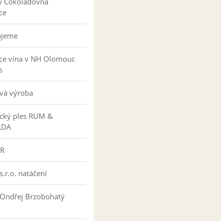
y Čokoládovna
ce
ujeme
ce vína v NH Olomouc
s
vá výroba
ký ples RUM &
ÁDA
R
s.r.o. natáčení
 Ondřej Brzobohatý