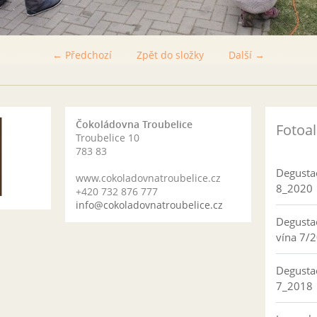
← Předchozí
Zpět do složky
Další →
Čokoládovna Troubelice
Fotoa
Troubelice 10
783 83
Degusta
www.cokoladovnatroubelice.cz
8_2020
+420 732 876 777
info@cokoladovnatroubelice.cz
Degusta
vína 7/
Degusta
7_2018