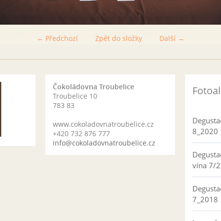
← Předchozí
Zpět do složky
Další →
Čokoládovna Troubelice
Fotoa
Troubelice 10
783 83
Degusta
www.cokoladovnatroubelice.cz
8_2020
+420 732 876 777
info@cokoladovnatroubelice.cz
Degusta
vína 7/
Degusta
7_2018