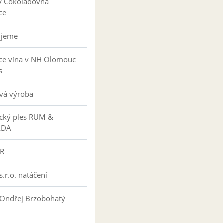
y Čokoládovna
ce
ujeme
ce vína v NH Olomouc
s
vá výroba
ký ples RUM &
ÁDA
R
s.r.o. natáčení
 Ondřej Brzobohatý