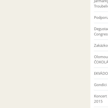
Jarmark
Troubeli
Podpor
Degusta
Congres
Zakázko
Olomouc
ČOKOL
EKVÁDO
Gondíci 
Koncert
2015