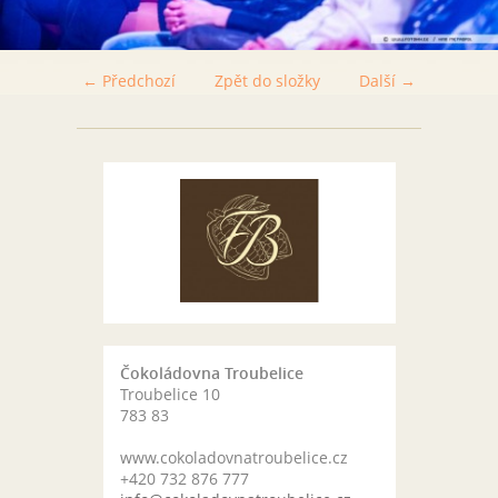
← Předchozí
Zpět do složky
Další →
Čokoládovna Troubelice
Troubelice 10
783 83
www.cokoladovnatroubelice.cz
+420 732 876 777