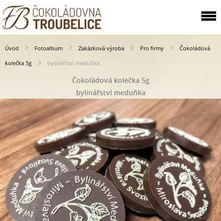
Úvod
Fotoalbum
Zakázková výroba
Pro firmy
Čokoládová
kolečka 5g
bylinářství meduňka
Čokoládová kolečka 5g
bylinářství meduňka