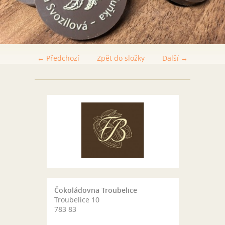
← Předchozí
Zpět do složky
Další →
Čokoládovna Troubelice
Troubelice 10
783 83