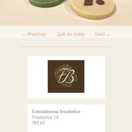
← Předchozí
Zpět do složky
Další →
Čokoládovna Troubelice
Troubelice 10
783 83