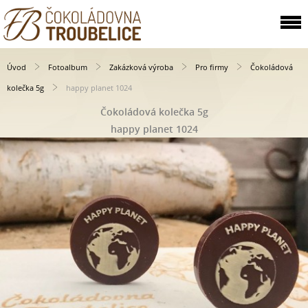
Úvod
Fotoalbum
Zakázková výroba
Pro firmy
Čokoládová
kolečka 5g
happy planet 1024
Čokoládová kolečka 5g
happy planet 1024