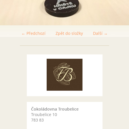
← Předchozí
Zpět do složky
Další →
Čokoládovna Troubelice
Troubelice 10
783 83