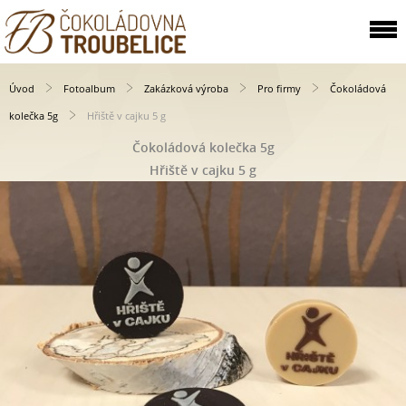
Úvod
Fotoalbum
Zakázková výroba
Pro firmy
Čokoládová
kolečka 5g
Hřiště v cajku 5 g
Čokoládová kolečka 5g
Hřiště v cajku 5 g