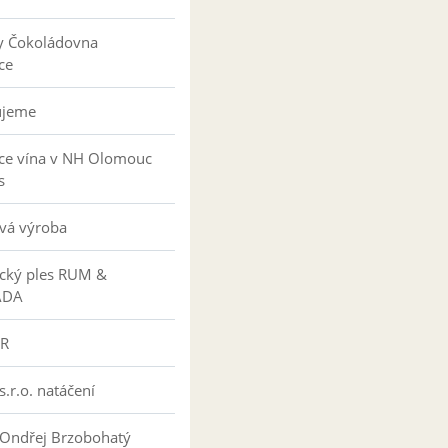
y Čokoládovna
ce
ujeme
ce vína v NH Olomouc
s
vá výroba
ký ples RUM &
ÁDA
R
s.r.o. natáčení
 Ondřej Brzobohatý