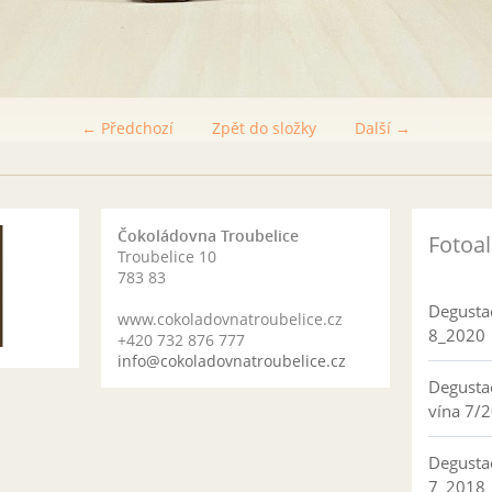
← Předchozí
Zpět do složky
Další →
Čokoládovna Troubelice
Fotoa
Troubelice 10
783 83
Degusta
www.cokoladovnatroubelice.cz
8_2020
+420 732 876 777
info@cokoladovnatroubelice.cz
Degusta
vína 7/
Degusta
7_2018