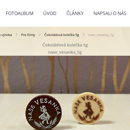
FOTOALBUM
ÚVOD
ČLÁNKY
NAPSALI O NÁS
á výroba
Pro firmy
Čokoládová kolečka 5g
nase_vesanka_5g
Čokoládová kolečka 5g
nase_vesanka_5g