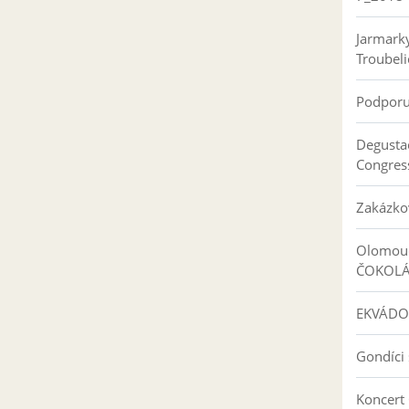
Jarmark
Troubeli
Podpor
Degusta
Congres
Zakázko
Olomouc
ČOKOL
EKVÁDO
Gondíci 
Koncert