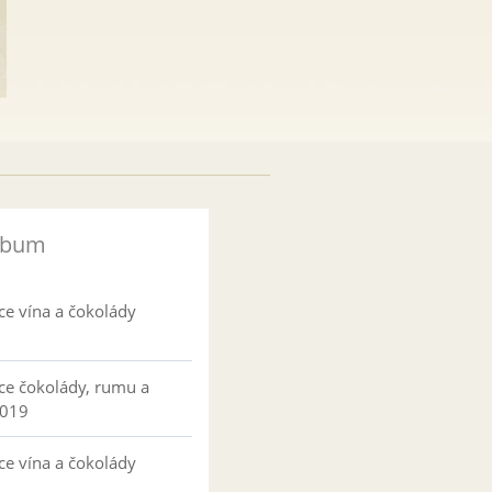
lbum
ce vína a čokolády
ce čokolády, rumu a
2019
ce vína a čokolády