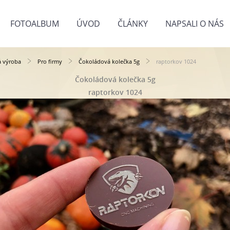
FOTOALBUM
ÚVOD
ČLÁNKY
NAPSALI O NÁS
á výroba
Pro firmy
Čokoládová kolečka 5g
raptorkov 1024
Čokoládová kolečka 5g
raptorkov 1024