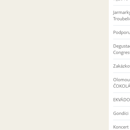
Jarmark
Troubeli
Podpor
Degusta
Congres
Zakázko
Olomouc
ČOKOL
EKVÁDO
Gondíci 
Koncert