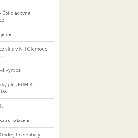
y Čokoládovna
ce
ujeme
ce vína v NH Olomouc
s
vá výroba
ký ples RUM &
ÁDA
R
s.r.o. natáčení
 Ondřej Brzobohatý