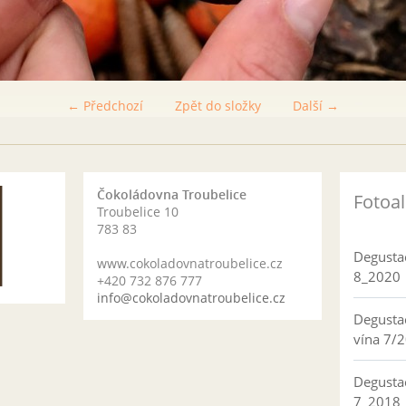
← Předchozí
Zpět do složky
Další →
Čokoládovna Troubelice
Fotoa
Troubelice 10
783 83
Degusta
www.cokoladovnatroubelice.cz
8_2020
+420 732 876 777
info@cokoladovnatroubelice.cz
Degusta
vína 7/
Degusta
7_2018