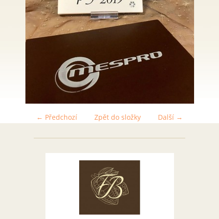
← Předchozí
Zpět do složky
Další →