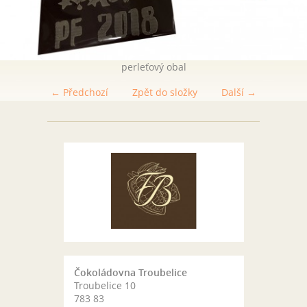
perleťový obal
← Předchozí
Zpět do složky
Další →
Čokoládovna Troubelice
Troubelice 10
783 83