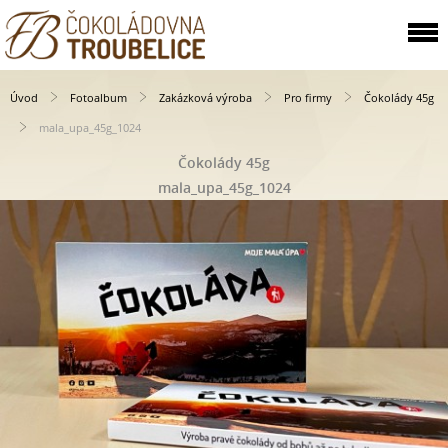
Úvod
Fotoalbum
Zakázková výroba
Pro firmy
Čokolády 45g
mala_upa_45g_1024
Čokolády 45g
mala_upa_45g_1024