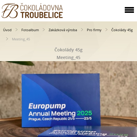
Úvod
Fotoalbum
Zakázková výroba
Pro firmy
Čokolády 45g
Meeting_45
Čokolády 45g
Meeting_45