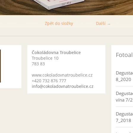
Zpět do složky
Další →
Čokoládovna Troubelice
Fotoa
Troubelice 10
783 83
Degusta
www.cokoladovnatroubelice.cz
8_2020
+420 732 876 777
info@cokoladovnatroubelice.cz
Degusta
vína 7/
Degusta
7_2018