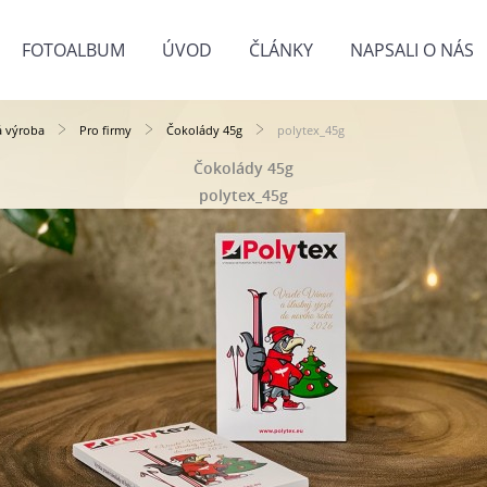
FOTOALBUM
ÚVOD
ČLÁNKY
NAPSALI O NÁS
á výroba
Pro firmy
Čokolády 45g
polytex_45g
Čokolády 45g
polytex_45g