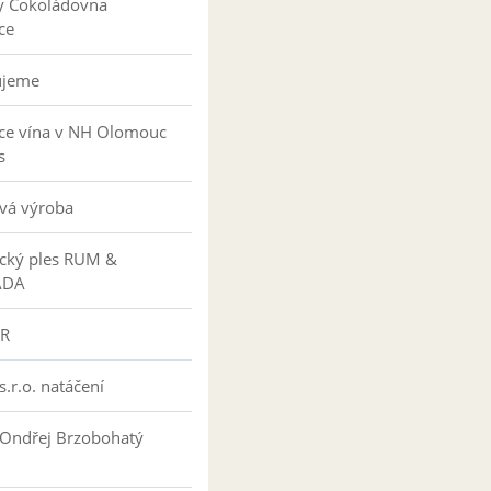
y Čokoládovna
ce
ujeme
ce vína v NH Olomouc
s
vá výroba
ký ples RUM &
ÁDA
R
s.r.o. natáčení
 Ondřej Brzobohatý