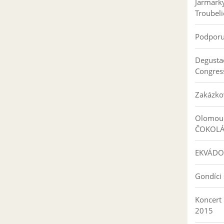
Jarmark
Troubeli
Podpor
Degusta
Congres
Zakázko
Olomouc
ČOKOL
EKVÁDO
Gondíci 
Koncert
2015