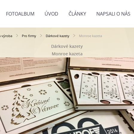
FOTOALBUM
ÚVOD
ČLÁNKY
NAPSALI O NÁS
á výroba
Pro firmy
Dárkové kazety
Monroe kazeta
Dárkové kazety
Monroe kazeta