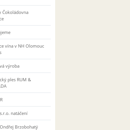
y Čokoládovna
ce
ujeme
ce vína v NH Olomouc
s
vá výroba
ký ples RUM &
ÁDA
R
s.r.o. natáčení
 Ondřej Brzobohatý