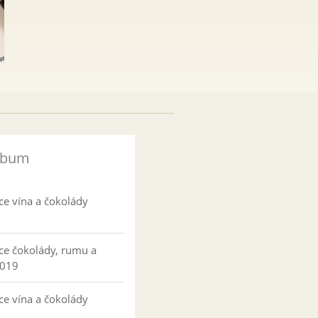
lbum
ce vína a čokolády
ce čokolády, rumu a
2019
ce vína a čokolády