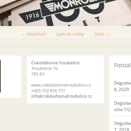
← Předchozí
Zpět do složky
Další →
Čokoládovna Troubelice
Fotoa
Troubelice 10
783 83
Degusta
www.cokoladovnatroubelice.cz
8_2020
+420 732 876 777
info@cokoladovnatroubelice.cz
Degusta
vína 7/
Degusta
7_2018