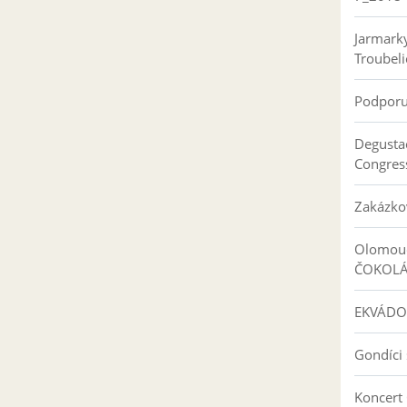
Jarmark
Troubeli
Podpor
Degusta
Congres
Zakázko
Olomouc
ČOKOL
EKVÁDO
Gondíci 
Koncert