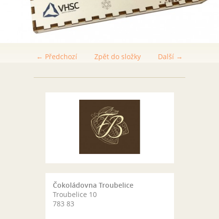
← Předchozí
Zpět do složky
Další →
Čokoládovna Troubelice
Troubelice 10
783 83