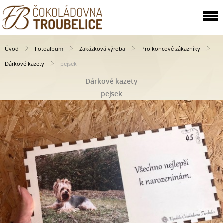
Úvod
Fotoalbum
Zakázková výroba
Pro koncové zákazníky
Dárkové kazety
pejsek
Dárkové kazety
pejsek