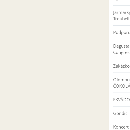
Jarmark
Troubeli
Podpor
Degusta
Congres
Zakázko
Olomouc
ČOKOL
EKVÁDO
Gondíci 
Koncert