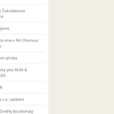
y Čokoládovna
ce
ujeme
ce vína v NH Olomouc
s
vá výroba
ký ples RUM &
ÁDA
R
s.r.o. natáčení
 Ondřej Brzobohatý