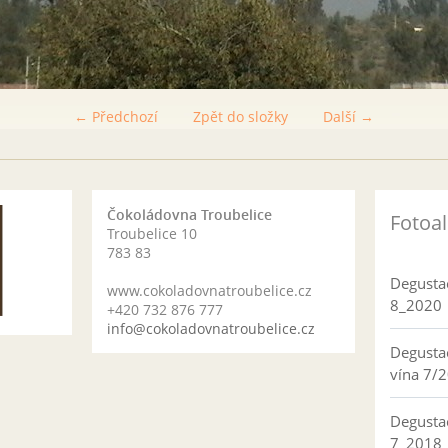
← Předchozí
Zpět do složky
Další →
Čokoládovna Troubelice
Fotoa
Troubelice 10
783 83
Degusta
www.cokoladovnatroubelice.cz
8_2020
+420 732 876 777
info@cokoladovnatroubelice.cz
Degusta
vína 7/
Degusta
7_2018