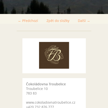
← Předchozí
Zpět do složky
Další →
Čokoládovna Troubelice
Troubelice 10
783 83
www.cokoladovnatroubelice.cz
+420 732 876 777