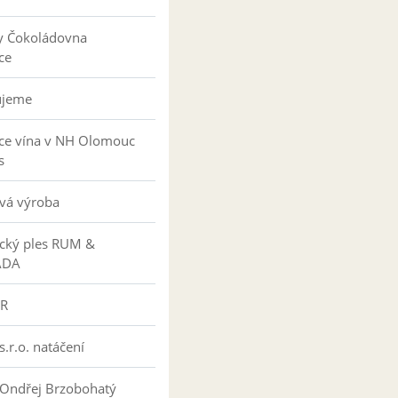
y Čokoládovna
ce
ujeme
ce vína v NH Olomouc
s
vá výroba
ký ples RUM &
ÁDA
R
s.r.o. natáčení
 Ondřej Brzobohatý