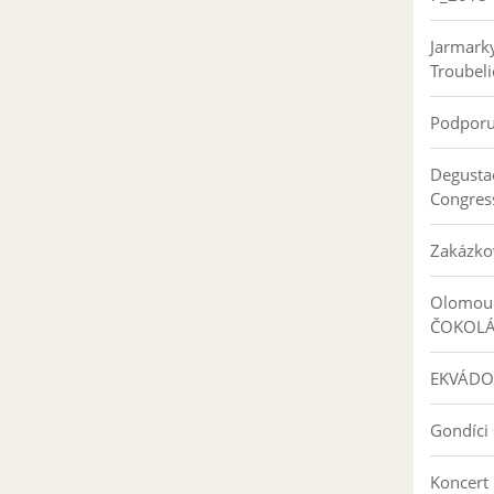
Jarmark
Troubeli
Podpor
Degusta
Congres
Zakázko
Olomouc
ČOKOL
EKVÁDO
Gondíci 
Koncert