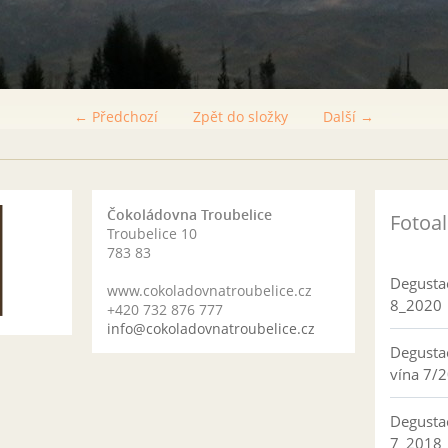
← Předchozí
Zpět do složky
Další →
Čokoládovna Troubelice
Fotoa
Troubelice 10
783 83
Degusta
www.cokoladovnatroubelice.cz
8_2020
+420 732 876 777
info@cokoladovnatroubelice.cz
Degusta
vína 7/
Degusta
7_2018