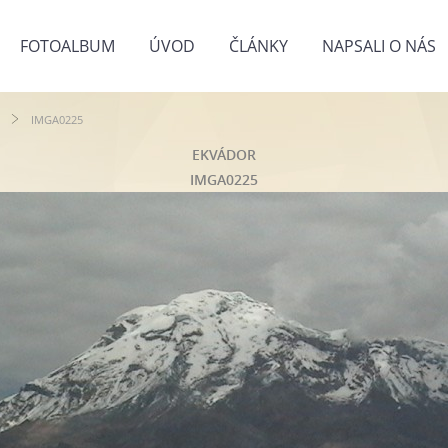
FOTOALBUM
ÚVOD
ČLÁNKY
NAPSALI O NÁS
IMGA0225
EKVÁDOR
IMGA0225